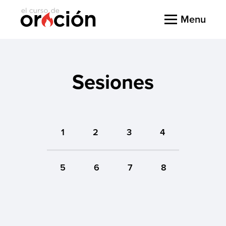
Menu
Sesiones
1
2
3
4
5
6
7
8